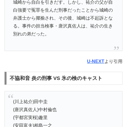
城崎から自白を引きだす。しかし、祐介の父が自
白強要で冤罪を生んだ刑事だったことから城崎の
弁護士から揶揄され、その後、城崎は不起訴とな
る。事件の担当検事・唐沢真佐人は、祐介の生き
別れの弟だった。
U-NEXT
より引用
不協和音 炎の刑事 VS 氷の検のキャスト
(川上祐介)田中圭
(唐沢真佐人)中村倫也
(宇都宮実桜)趣里
(安田富夫)相島一之