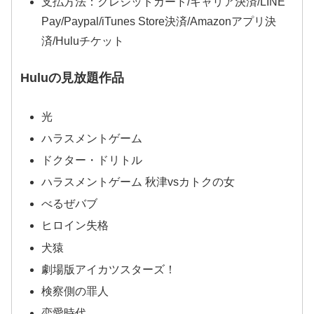
支払方法：クレジットカード/キャリア決済/LINE
Pay/Paypal/iTunes Store決済/Amazonアプリ決
済/Huluチケット
Huluの見放題作品
光
ハラスメントゲーム
ドクター・ドリトル
ハラスメントゲーム 秋津vsカトクの女
べるぜバブ
ヒロイン失格
犬猿
劇場版アイカツスターズ！
検察側の罪人
恋愛時代