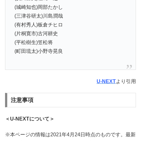
(城崎知也)岡部たかし
(三津谷研太)川島潤哉
(有村秀人)板倉チヒロ
(片桐寛市)古河耕史
(平松樹生)笠松将
(町田琉太)小野寺晃良
U-NEXT
より引用
注意事項
＜U-NEXTについて＞
※本ページの情報は2021年4月24日時点のものです。最新