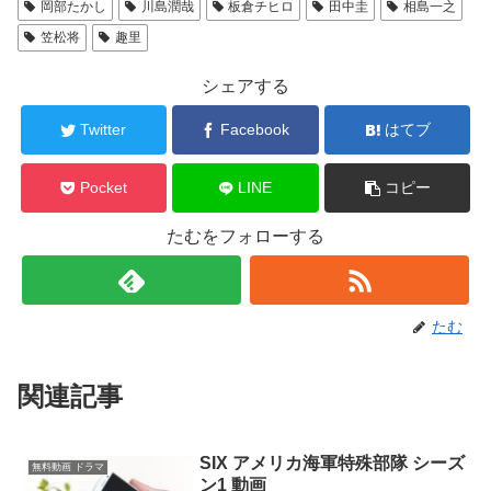
岡部たかし
川島潤哉
板倉チヒロ
田中圭
相島一之
笠松将
趣里
シェアする
Twitter
Facebook
はてブ
Pocket
LINE
コピー
たむをフォローする
たむ
関連記事
SIX アメリカ海軍特殊部隊 シーズ
無料動画 ドラマ
ン1 動画