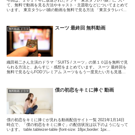
今回は、２０１７年に放送されたドラマ「東京タラレバ娘」につい
て、無料で動画を見る方法やキャスト・主題歌などについてまとめて
います。 東京タラレバ娘の動画を無料で見る方法 「東京タラレバ
娘」の動画を見るなら、dTVがオススメです。 dTVを利...
スーツ 最終回 無料動画
無料動画 ドラマ
織田裕二さん主演のドラマ「SUITS / スーツ」の第１０話を無料で見
られる方法と、あらすじ・感想をまとめています。 スーツ 最終回を
無料で見るならFODプレミアム スーツをもう一度見たい方も見逃し
てしまった方も、FODプレミアムなら無料で...
僕の初恋をキミに捧ぐ 動画
無料動画 ドラマ
僕の初恋をキミに捧ぐが見れる動画配信サイト一覧 2021年1月14日
時点で、「僕の初恋をキミに捧ぐ」の配信状況は以下のようになって
います。 table.tableizer-table {font-size: 18px;border: 1px...