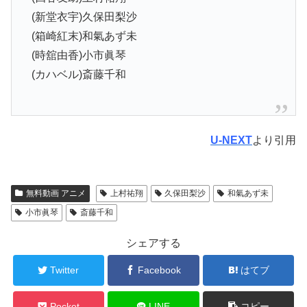
(新堂衣宇)久保田梨沙
(箱崎紅末)和氣あず未
(時舘由香)小市眞琴
(カハベル)斎藤千和
U-NEXT
より引用
無料動画 アニメ
上村祐翔
久保田梨沙
和氣あず未
小市眞琴
斎藤千和
シェアする
Twitter
Facebook
はてブ
Pocket
LINE
コピー