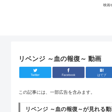
映画
リベンジ ～血の報復～ 動画
Twitter
Facebook
はてブ
この記事には、一部広告を含みます。
リベンジ ～血の報復～が見れる