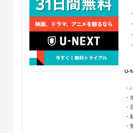
U
・ハ
・
・言霊
・
・