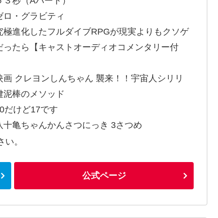
５３秒（Aパート）
ゼロ・グラビティ
究極進化したフルダイブRPGが現実よりもクソゲ
だったら【キャストオーディオコメンタリー付
】
映画 クレヨンしんちゃん 襲来！！宇宙人シリリ
鍵泥棒のメソッド
30だけど17です
八十亀ちゃんかんさつにっき 3さつめ
さい。
公式ページ