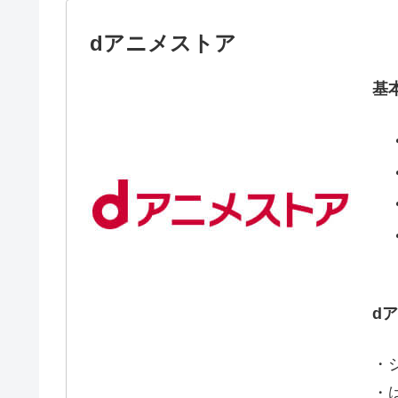
dアニメストア
基
d
・
・