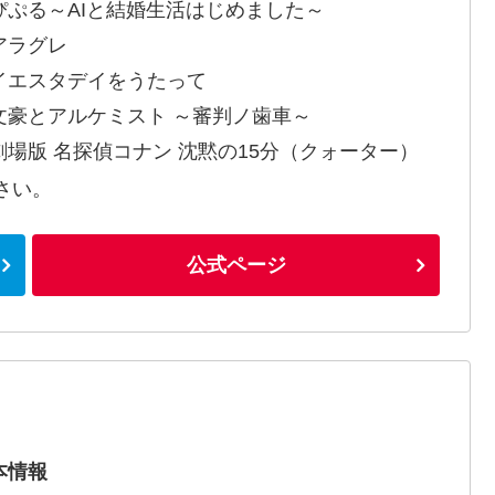
ぴぷる～AIと結婚生活はじめました～
アラグレ
イエスタデイをうたって
文豪とアルケミスト ～審判ノ歯車～
劇場版 名探偵コナン 沈黙の15分（クォーター）
さい。
公式ページ
本情報