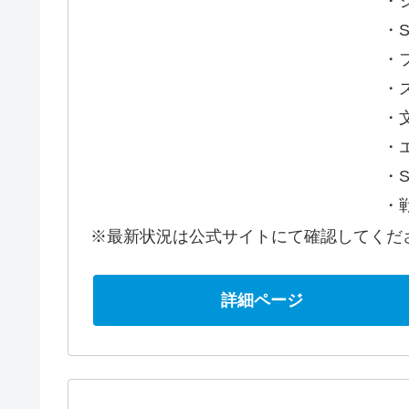
・
・S
・フ
・ス
・
・
・
・
※最新状況は公式サイトにて確認してくだ
詳細ページ