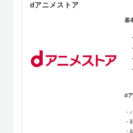
dアニメストア
基
d
・
・
・