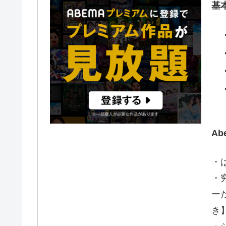
基
A
・
・
ー
き