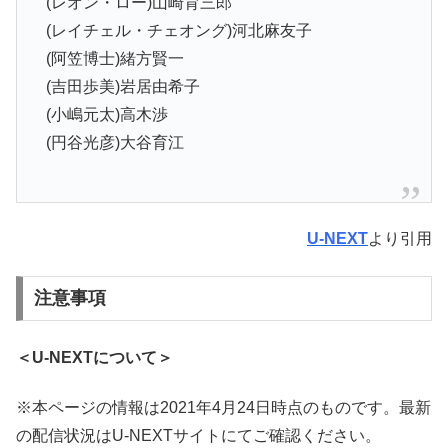
(レオン・ロー)山崎育三郎
(レイチェル・チェオング)河北麻友子
(阿笠博士)緒方賢一
(吉田歩美)岩居由希子
(小嶋元太)高木渉
(円谷光彦)大谷育江
U-NEXT
より引用
注意事項
＜U-NEXTについて＞
※本ページの情報は2021年4月24日時点のものです。最新
の配信状況はU-NEXTサイトにてご確認ください。