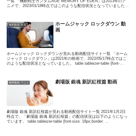
一覧 「機動戦士ガンダムAGE MEMORY OF EDEN」は2013年のア
ニメで、2023/01/18時点ではこのような配信状況となっていました。
table.t...
ホームジャック ロックダウン 動
無料動画 映画
画
ホームジャック ロックダウンが見れる動画配信サイト一覧 「ホーム
ジャック ロックダウン」は2021年の映画で、2022/05/17時点ではこ
のような配信状況となっていました。 table.tableizer-table {font-
size...
劇場版 銀魂 新訳紅桜篇 動画
無料動画 アニメ
劇場版 銀魂 新訳紅桜篇が見れる動画配信サイト一覧 2021年1月2日
時点で、「劇場版 銀魂 新訳紅桜篇」の配信状況は以下のようになっ
ています。 table.tableizer-table {font-size: 18px;border: ...