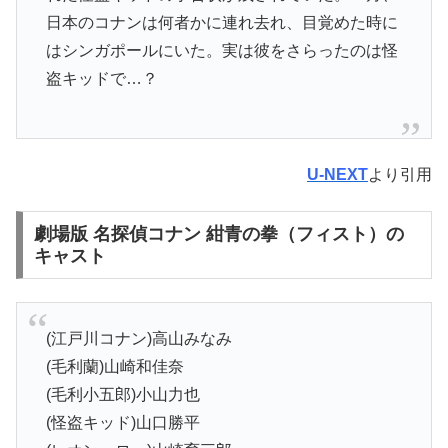
日本のコナンは何者かに連れ去れ、目覚めた時に
はシンガポールにいた。実は彼をさらったのは怪
盗キッドで…？
U-NEXT
より引用
劇場版 名探偵コナン 紺青の拳（フィスト）の
キャスト
(江戸川コナン)高山みなみ
(毛利蘭)山崎和佳奈
(毛利小五郎)小山力也
(怪盗キッド)山口勝平