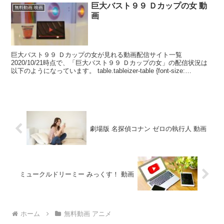
巨大バスト９９ Ｄカップの女 動
無料動画 映画
画
巨大バスト９９ Ｄカップの女が見れる動画配信サイト一覧
2020/10/21時点で、「巨大バスト９９ Ｄカップの女」の配信状況は
以下のようになっています。 table.tableizer-table {font-size:
18px;bor...
劇場版 名探偵コナン ゼロの執行人 動画
ミュークルドリーミー みっくす！ 動画
ホーム
無料動画 アニメ