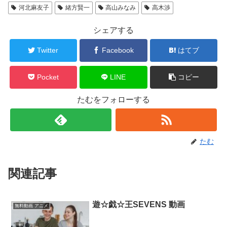
河北麻友子
緒方賢一
高山みなみ
高木渉
シェアする
Twitter
Facebook
はてブ
Pocket
LINE
コピー
たむをフォローする
たむ
関連記事
遊☆戯☆王SEVENS 動画
無料動画 アニメ