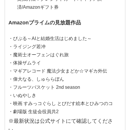
済/Amazonギフト券
Amazonプライムの見放題作品
・ぴぷる～AIと結婚生活はじめました～
・ライジング若冲
・魔術士オーフェンはぐれ旅
・体操ザムライ
・マギアレコード 魔法少女まどか☆マギカ外伝
・偉大なる、しゅららぼん
・フルーツバスケット 2nd season
・いぬやしき
・映画 すみっコぐらし とびだす絵本とひみつのコ
・劇場版 生徒会役員共2
※最新状況は公式サイトにて確認してくださ