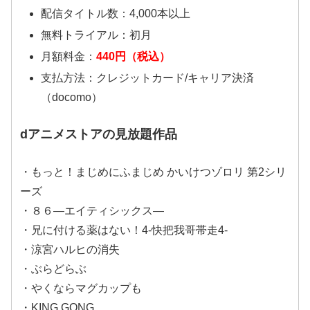
配信タイトル数：4,000本以上
無料トライアル：初月
月額料金：
440円（税込）
支払方法：クレジットカード/キャリア決済
（docomo）
dアニメストアの見放題作品
・もっと！まじめにふまじめ かいけつゾロリ 第2シリ
ーズ
・８６―エイティシックス―
・兄に付ける薬はない！4-快把我哥帯走4-
・涼宮ハルヒの消失
・ぶらどらぶ
・やくならマグカップも
・KING GONG