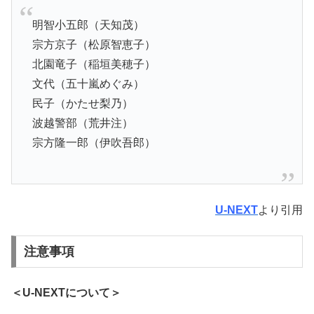
明智小五郎（天知茂）
宗方京子（松原智恵子）
北園竜子（稲垣美穂子）
文代（五十嵐めぐみ）
民子（かたせ梨乃）
波越警部（荒井注）
宗方隆一郎（伊吹吾郎）
U-NEXT
より引用
注意事項
＜U-NEXTについて＞