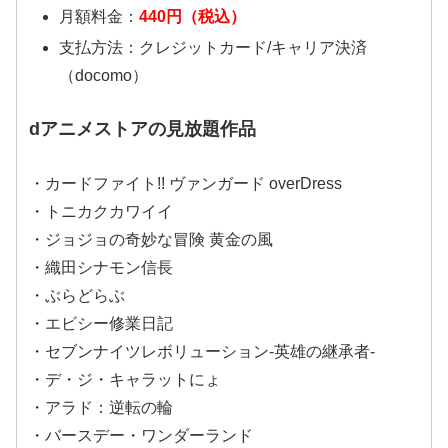
月額料金：
440円（税込）
支払方法：クレジットカード/キャリア決済
（docomo）
dアニメストアの見放題作品
・カードファイト!! ヴァンガード overDress
・トニカクカワイイ
・ジョジョの奇妙な冒険 黄金の風
・織田シナモン信長
・ぶらどらぶ
・エビシー修業日記
・セブンナイツレボリューション-英雄の継承者-
・デ・ジ・キャラットにょ
・アラド：逆転の輪
・バースデー・ワンダーランド