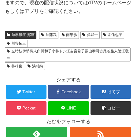
ますので、現在の配信状況についてはdTVのホームページ
もしくはアプリをご確認ください。
無料動画 邦画
加藤武
南果歩
呉昇一
園佳也子
川谷拓三
左時枝伊勢将人白川和子小林トシ江吉宮君子殿山泰司古尾谷雅人蟹江敬
三
林相俊
浜村純
シェアする
Twitter
Facebook
はてブ
Pocket
LINE
コピー
たむをフォローする