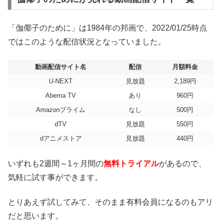
「伽倻子のために」は1984年の邦画で、2022/01/25時点
ではこのような配信状況となっていました。
動画配信サイト名
配信
月額料金
U-NEXT
見放題
2,189円
Abema TV
あり
960円
Amazonプライム
なし
500円
dTV
見放題
550円
dアニメストア
見放題
440円
いずれも2週間～1ヶ月間の
無料トライアル
があるので、
気軽に試す事ができます。
とりあえず試してみて、そのまま有料会員になるのもアリ
だと思います。