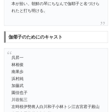
本が拾い、朝鮮の琴にちなんで伽耶子と名づけら
れたと打ち明ける。
伽倻子のためにのキャスト
呉昇一
林相俊
南果歩
浜村純
加藤武
園佳也子
川谷拓三
左時枝伊勢将人白川和子小林トシ江吉宮君子殿山