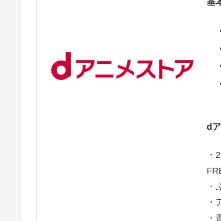
基
d
・2
FR
・
・
・