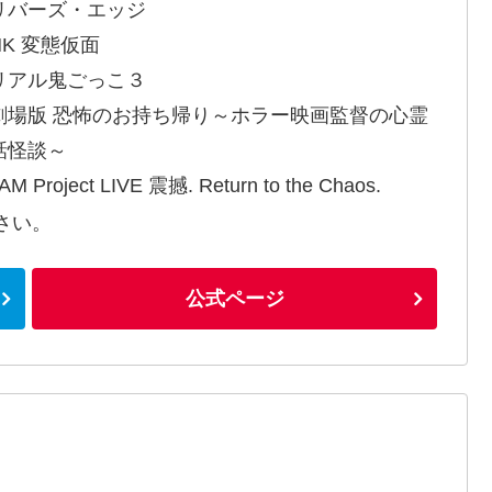
リバーズ・エッジ
HK 変態仮面
リアル鬼ごっこ３
劇場版 恐怖のお持ち帰り～ホラー映画監督の心霊
話怪談～
M Project LIVE 震撼. Return to the Chaos.
さい。
公式ページ