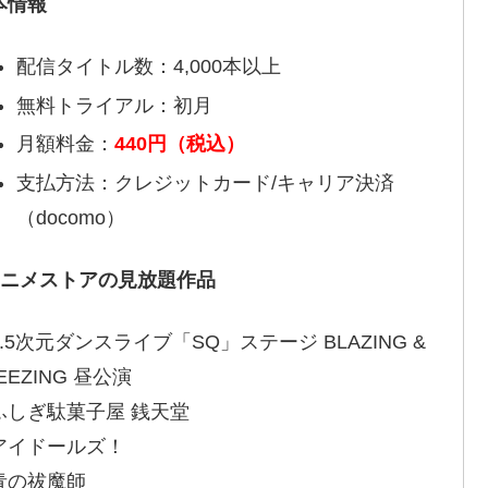
本情報
配信タイトル数：4,000本以上
無料トライアル：初月
月額料金：
440円（税込）
支払方法：クレジットカード/キャリア決済
（docomo）
アニメストアの見放題作品
.5次元ダンスライブ「SQ」ステージ BLAZING &
EEZING 昼公演
ふしぎ駄菓子屋 銭天堂
アイドールズ！
青の祓魔師