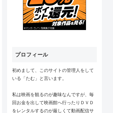
プロフィール
初めまして、このサイトの管理人をして
いる「たむ」と言います。
私は映画を観るのが趣味なんですが、毎
回お金を出して映画館へ行ったりＤＶＤ
をレンタルするのが厳しくて動画配信サ