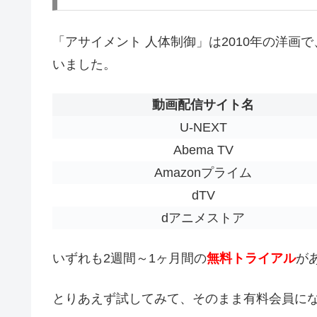
「アサイメント 人体制御」は2010年の洋画で、
いました。
動画配信サイト名
U-NEXT
Abema TV
Amazonプライム
dTV
dアニメストア
いずれも2週間～1ヶ月間の
無料トライアル
が
とりあえず試してみて、そのまま有料会員に