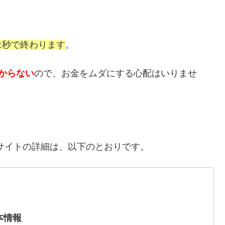
は秒で終わります
。
からない
ので、お金をムダにする心配はいりませ
サイトの詳細は、以下のとおりです。
本情報