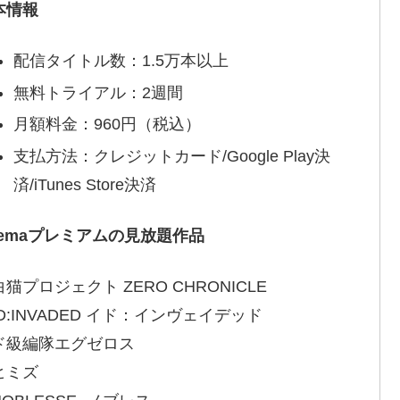
本情報
配信タイトル数：1.5万本以上
無料トライアル：2週間
月額料金：960円（税込）
支払方法：クレジットカード/Google Play決
済/iTunes Store決済
bemaプレミアムの見放題作品
猫プロジェクト ZERO CHRONICLE
D:INVADED イド：インヴェイデッド
ド級編隊エグゼロス
ヒミズ