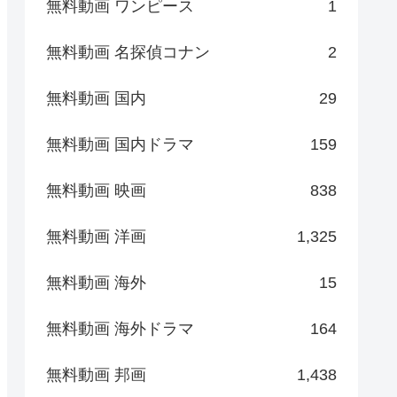
無料動画 ワンピース
1
無料動画 名探偵コナン
2
無料動画 国内
29
無料動画 国内ドラマ
159
無料動画 映画
838
無料動画 洋画
1,325
無料動画 海外
15
無料動画 海外ドラマ
164
無料動画 邦画
1,438