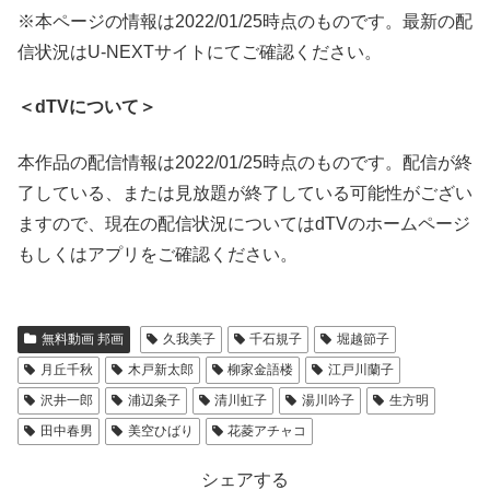
※本ページの情報は2022/01/25時点のものです。最新の配
信状況はU-NEXTサイトにてご確認ください。
＜dTVについて＞
本作品の配信情報は2022/01/25時点のものです。配信が終
了している、または見放題が終了している可能性がござい
ますので、現在の配信状況についてはdTVのホームページ
もしくはアプリをご確認ください。
無料動画 邦画
久我美子
千石規子
堀越節子
月丘千秋
木戸新太郎
柳家金語楼
江戸川蘭子
沢井一郎
浦辺粂子
清川虹子
湯川吟子
生方明
田中春男
美空ひばり
花菱アチャコ
シェアする