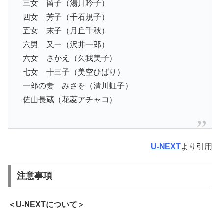
三女 留子（湯川吟子）
四女 芳子（千石規子）
五女 末子（月丘千秋）
六男 又一（沢井一郎）
六女 さかえ（久我美子）
七女 十三子（美空ひばり）
一郎の妻 みさを（清川虹子）
佐山長蔵（花菱アチャコ）
U-NEXT
より引用
注意事項
＜U-NEXTについて＞