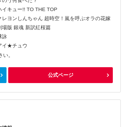
きのう何食べた？
イキュー!! TO THE TOP
クレヨンしんちゃん 超時空！嵐を呼ぶオラの花嫁
劇場版 銀魂 新訳紅桜篇
球詠
アイ★チュウ
さい。
公式ページ