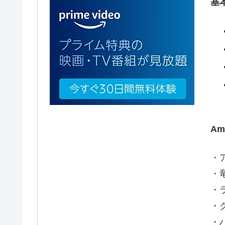
基
A
・
・
・
・
・