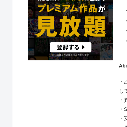
A
・
し
・
・S
・