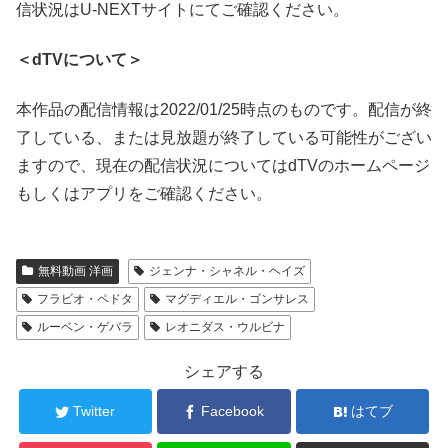
信状況はU-NEXTサイトにてご確認ください。
＜dTVについて＞
本作品の配信情報は2022/01/25時点のものです。配信が終
了している、または見放題が終了している可能性がござい
ますので、現在の配信状況についてはdTVのホームページ
もしくはアプリをご確認ください。
無料動画 洋画
ジェンナ・シャネル・ヘイズ
フラビオ・ペドタ
マグディエル・ゴンサレス
ルーベン・ゲバラ
レオニダス・ウルビナ
シェアする
Twitter
Facebook
はてブ