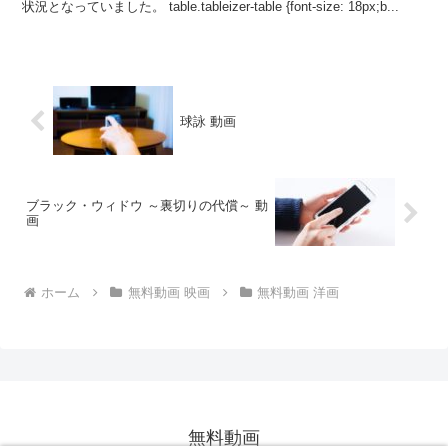
状況となっていました。 table.tableizer-table {font-size: 18px;b...
球詠 動画
ブラック・ウィドウ ～裏切りの代償～ 動
画
ホーム
無料動画 映画
無料動画 洋画
無料動画