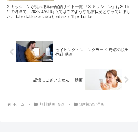
X-ミッションが見れる動画配信サイト一覧 「X-ミッション」は2015
年の洋画で、2022/02/08時点ではこのような配信状況となっていまし
た。 table.tableizer-table {font-size: 18px;border:...
セイビング・レニングラード 奇跡の脱出
作戦 動画
記憶にございません！ 動画
ホーム
無料動画 映画
無料動画 洋画