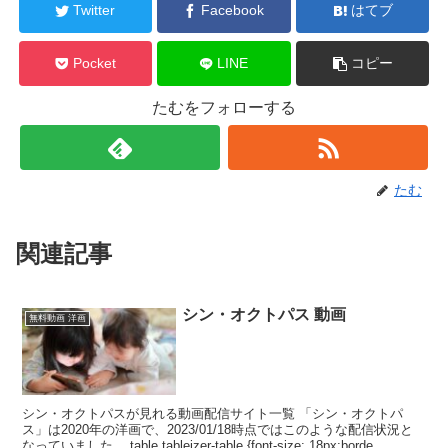
Twitter
Facebook
はてブ
Pocket
LINE
コピー
たむをフォローする
たむ
関連記事
シン・オクトパス 動画
無料動画 洋画
シン・オクトパスが見れる動画配信サイト一覧 「シン・オクトパ
ス」は2020年の洋画で、2023/01/18時点ではこのような配信状況と
なっていました。 table.tableizer-table {font-size: 18px;borde...