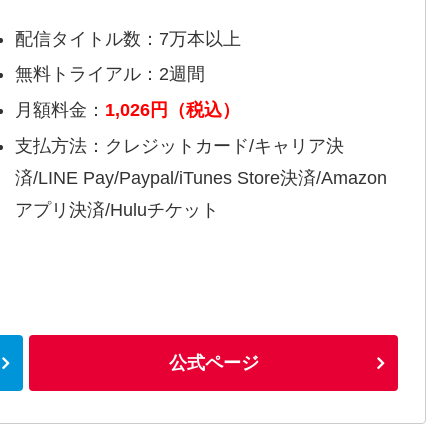
配信タイトル数：7万本以上
無料トライアル：2週間
月額料金：
1,026円（税込）
支払方法：クレジットカード/キャリア決
済/LINE Pay/Paypal/iTunes Store決済/Amazon
アプリ決済/Huluチケット
公式ページ