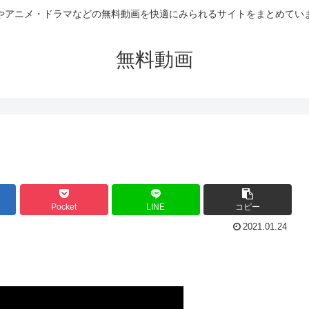
やアニメ・ドラマなどの無料動画を快適にみられるサイトをまとめてい
無料動画
Pocket
LINE
コピー
2021.01.24