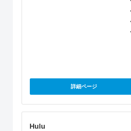
詳細ページ
Hulu