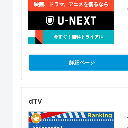
詳細ページ
dTV