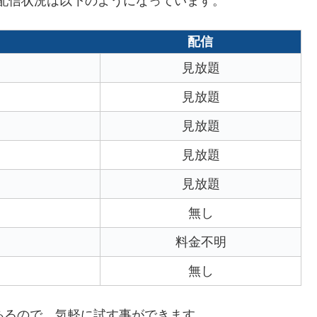
」の配信状況は以下のようになっています。
配信
見放題
見放題
見放題
見放題
見放題
無し
料金不明
無し
あるので、気軽に試す事ができます。