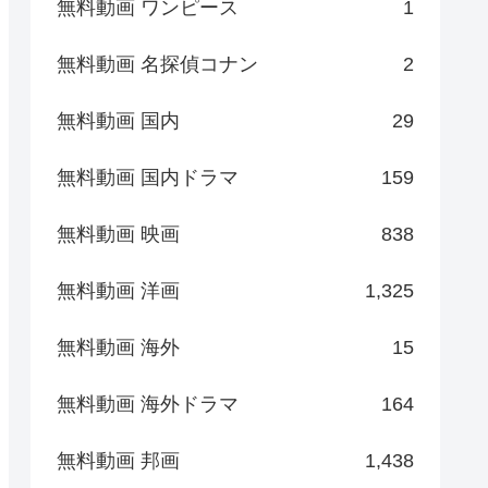
無料動画 ワンピース
1
無料動画 名探偵コナン
2
無料動画 国内
29
無料動画 国内ドラマ
159
無料動画 映画
838
無料動画 洋画
1,325
無料動画 海外
15
無料動画 海外ドラマ
164
無料動画 邦画
1,438