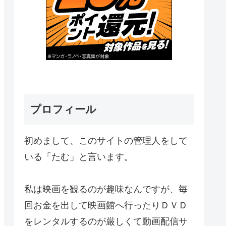
プロフィール
初めまして、このサイトの管理人をして
いる「たむ」と言います。
私は映画を観るのが趣味なんですが、毎
回お金を出して映画館へ行ったりＤＶＤ
をレンタルするのが厳しくて動画配信サ