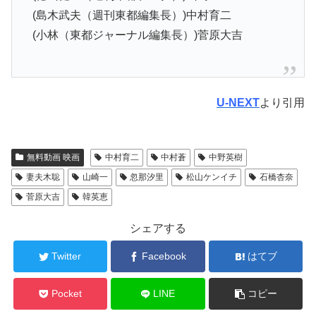
(島木武夫（週刊東都編集長）)中村育二
(小林（東都ジャーナル編集長）)菅原大吉
U-NEXT
より引用
無料動画 映画
中村育二
中村蒼
中野英樹
妻夫木聡
山崎一
忽那汐里
松山ケンイチ
石橋杏奈
菅原大吉
韓英恵
シェアする
Twitter
Facebook
はてブ
Pocket
LINE
コピー