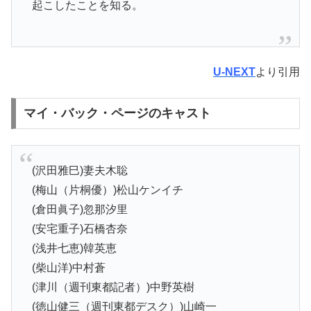
起こしたことを知る。
U-NEXT
より引用
マイ・バック・ページのキャスト
(沢田雅巳)妻夫木聡
(梅山（片桐優）)松山ケンイチ
(倉田眞子)忽那汐里
(安宅重子)石橋杏奈
(浅井七恵)韓英恵
(柴山洋)中村蒼
(津川（週刊東都記者）)中野英樹
(徳山健三（週刊東都デスク）)山崎一