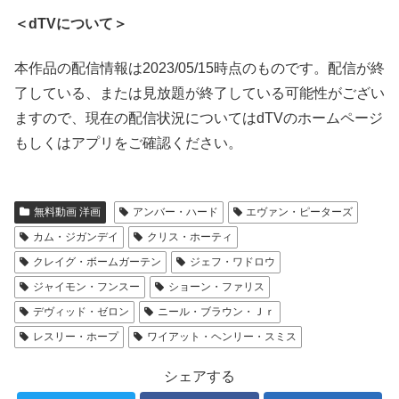
＜dTVについて＞
本作品の配信情報は2023/05/15時点のものです。配信が終
了している、または見放題が終了している可能性がござい
ますので、現在の配信状況についてはdTVのホームページ
もしくはアプリをご確認ください。
無料動画 洋画
アンバー・ハード
エヴァン・ピーターズ
カム・ジガンデイ
クリス・ホーティ
クレイグ・ボームガーテン
ジェフ・ワドロウ
ジャイモン・フンスー
ショーン・ファリス
デヴィッド・ゼロン
ニール・ブラウン・Ｊｒ
レスリー・ホープ
ワイアット・ヘンリー・スミス
シェアする