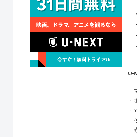
U
・
・ポ
・Y
・
・