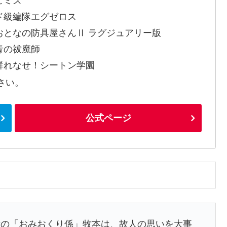
ヒミズ
ド級編隊エグゼロス
おとなの防具屋さんⅡ ラグジュアリー版
青の祓魔師
群れなせ！シートン学園
さい。
公式ページ
所の「おみおくり係」牧本は、故人の思いを大事