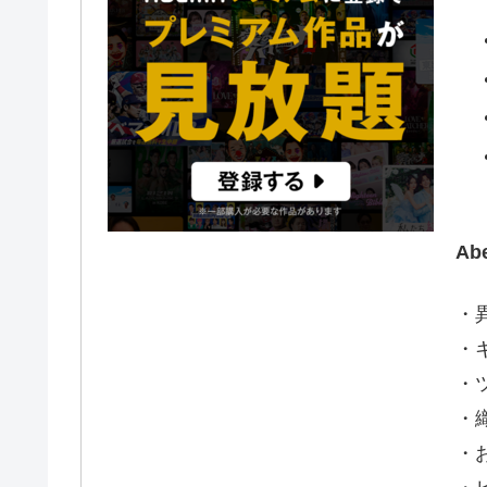
A
・
・
・ツ
・
・お