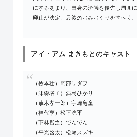
にするあまり、自身の流儀を優先し周囲
廃止が決定。最後のおみおくりをすべく
アイ・アム まきもとのキャスト
（牧本壮）阿部サダヲ
（津森塔子）満島ひかり
（蕪木孝一郎）宇崎竜童
（神代亨）松下洸平
（下林智之）でんでん
（平光啓太）松尾スズキ