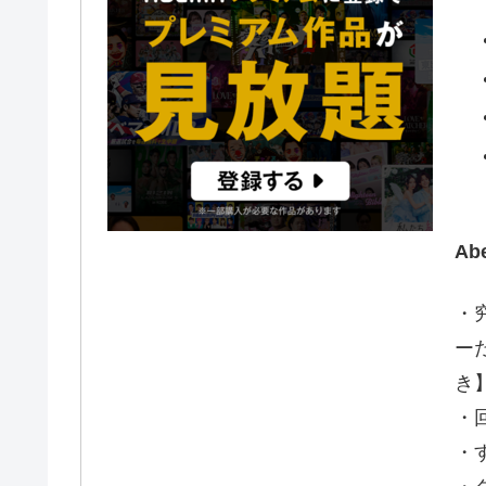
A
・
ー
き
・
・す