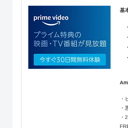
基
A
・
・
・2
FR