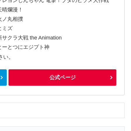
クレヨンしんちゃん 電撃！ブタのヒヅメ大作戦
天晴爛漫！
火ノ丸相撲
ヒミズ
サクラ大戦 the Animation
とーとつにエジプト神
さい。
公式ページ