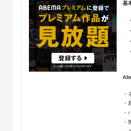
基
A
・
・
・
・