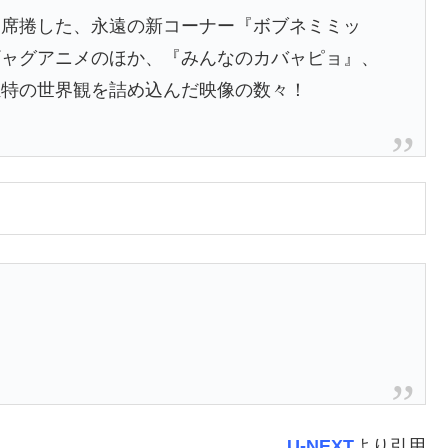
を席捲した、永遠の新コーナー『ボブネミミッ
ギャグアニメのほか、『みんなのカバャピョ』、
独特の世界観を詰め込んだ映像の数々！
U-NEXT
より引用