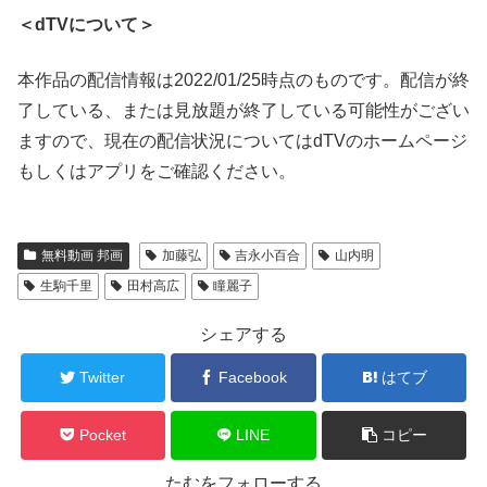
＜dTVについて＞
本作品の配信情報は2022/01/25時点のものです。配信が終
了している、または見放題が終了している可能性がござい
ますので、現在の配信状況についてはdTVのホームページ
もしくはアプリをご確認ください。
無料動画 邦画
加藤弘
吉永小百合
山内明
生駒千里
田村高広
瞳麗子
シェアする
Twitter
Facebook
はてブ
Pocket
LINE
コピー
たむをフォローする