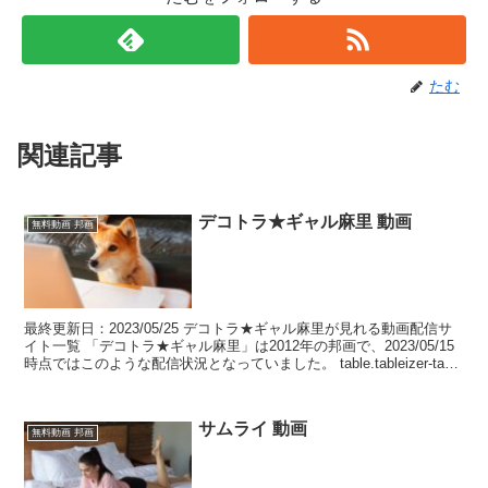
たむ
関連記事
デコトラ★ギャル麻里 動画
無料動画 邦画
最終更新日：2023/05/25 デコトラ★ギャル麻里が見れる動画配信サ
イト一覧 「デコトラ★ギャル麻里」は2012年の邦画で、2023/05/15
時点ではこのような配信状況となっていました。 table.tableizer-table
{...
サムライ 動画
無料動画 邦画