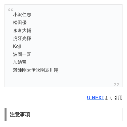
小沢仁志
松田優
永倉大輔
虎牙光揮
Koji
波岡一喜
加納竜
殺陣剛太伊吹剛哀川翔
U-NEXT
より引用
注意事項