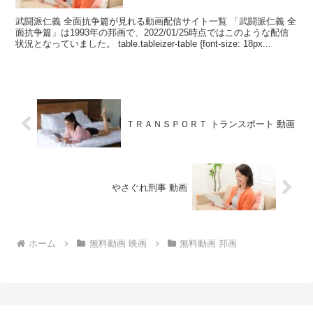
武闘派仁義 全面抗争篇が見れる動画配信サイト一覧 「武闘派仁義 全
面抗争篇」は1993年の邦画で、2022/01/25時点ではこのような配信
状況となっていました。 table.tableizer-table {font-size: 18px...
ＴＲＡＮＳＰＯＲＴ トランスポート 動画
やさぐれ刑事 動画
ホーム
無料動画 映画
無料動画 邦画