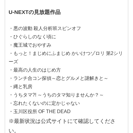
U-NEXTの見放題作品
・悪の波動 殺人分析班スピンオフ
・ひぐらしのなく頃に
・魔王城でおやすみ
・もっと！まじめにふまじめ かいけつゾロリ 第2シリ
ーズ
・最高の人生のはじめ方
・ランチ合コン探偵～恋とグルメと謎解きと～
・縄と乳房
・うちタマ?! ～うちのタマ知りませんか？～
・忘れたくないのに定かじゃない
・玉川区役所 OF THE DEAD
※最新状況は公式サイトにて確認してくださ
い。