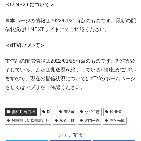
＜U-NEXTについて＞
※本ページの情報は2022/01/25時点のものです。最新の配
信状況はU-NEXTサイトにてご確認ください。
＜dTVについて＞
本作品の配信情報は2022/01/25時点のものです。配信が終
了している、または見放題が終了している可能性がござい
ますので、現在の配信状況についてはdTVのホームページ
もしくはアプリをご確認ください。
無料動画 邦画
Koji
加納竜
小沢仁志
松田優
殺陣剛太伊吹剛哀川翔
永倉大輔
波岡一喜
虎牙光揮
シェアする