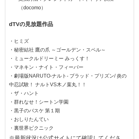
（docomo）
dTVの見放題作品
・ヒミズ
・秘密結社 鷹の爪 ～ゴールデン・スペル～
・ミュークルドリーミー みっくす！
・マネキン・ナイト・フィーバー
・劇場版NARUTO‐ナルト‐ ブラッド・プリズン/ 炎の
中忍試験！ ナルトVS木ノ葉丸！！
・ザ・ハント
・群れなせ！シートン学園
・黒子のバスケ 第１期
・おしりたんてい
・裏世界ピクニック
※最新状況は公式サイトにて確認してくださ