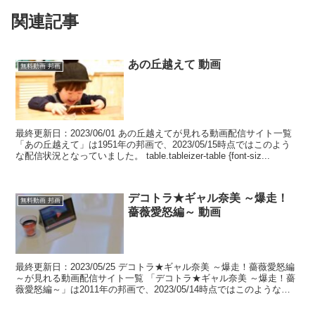
関連記事
あの丘越えて 動画
無料動画 邦画
最終更新日：2023/06/01 あの丘越えてが見れる動画配信サイト一覧
「あの丘越えて」は1951年の邦画で、2023/05/15時点ではこのよう
な配信状況となっていました。 table.tableizer-table {font-siz...
デコトラ★ギャル奈美 ～爆走！
無料動画 邦画
薔薇愛怒編～ 動画
最終更新日：2023/05/25 デコトラ★ギャル奈美 ～爆走！薔薇愛怒編
～が見れる動画配信サイト一覧 「デコトラ★ギャル奈美 ～爆走！薔
薇愛怒編～」は2011年の邦画で、2023/05/14時点ではこのような配
信状況となっていました。 t...