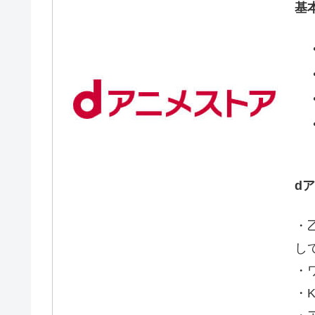
基
d
・
し
・
・K