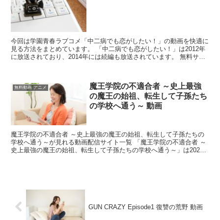
今回は学園青春ラブコメ「中二病でも恋がしたい！」の動画を快適に
見る方法をまとめています。 「中二病でも恋がしたい！」は2012年
に放送されており、2014年には続編も放送されています。 無料サイ
トでも動画がアップされているかもしれませんが、...
魔王学院の不適合者 ～史上最強
無料動画 アニメ
の魔王の始祖、転生して子孫たち
の学校へ通う～ 動画
魔王学院の不適合者 ～史上最強の魔王の始祖、転生して子孫たちの
学校へ通う～が見れる動画配信サイト一覧 「魔王学院の不適合者 ～
史上最強の魔王の始祖、転生して子孫たちの学校へ通う～」は2020
年のアニメで、2022/01/25時点ではこのよう...
GUN CRAZY Episode1 復讐の荒野 動画