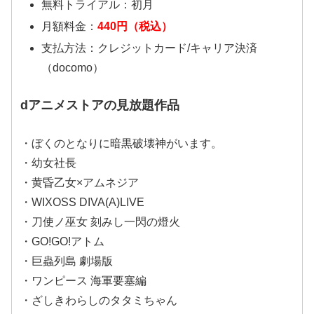
無料トライアル：初月
月額料金：
440円（税込）
支払方法：クレジットカード/キャリア決済
（docomo）
dアニメストアの見放題作品
・ぼくのとなりに暗黒破壊神がいます。
・幼女社長
・黄昏乙女×アムネジア
・WIXOSS DIVA(A)LIVE
・刀使ノ巫女 刻みし一閃の燈火
・GO!GO!アトム
・巨蟲列島 劇場版
・ワンピース 海軍要塞編
・ざしきわらしのタタミちゃん