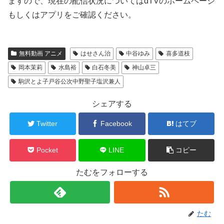
ますので、現在の配信状況についてはdTVのホームページ
もしくはアプリをご確認ください。
無料動画 アニメ
はせさん治
中谷ゆみ
喜多道枝
岡本茉莉
水島裕
白石冬美
神山卓三
駒沢とよ子戸谷公次中野聖子塩沢兼人
シェアする
Twitter
Facebook
はてブ
Pocket
LINE
コピー
たむをフォローする
たむ