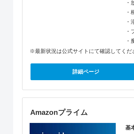
・
・
・
・
・
※最新状況は公式サイトにて確認してくだ
詳細ページ
Amazonプライム
基