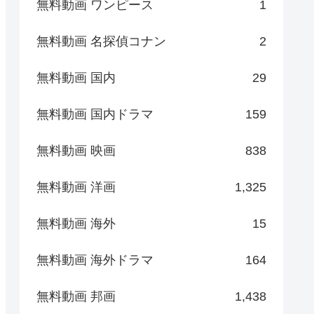
無料動画 ワンピース
1
無料動画 名探偵コナン
2
無料動画 国内
29
無料動画 国内ドラマ
159
無料動画 映画
838
無料動画 洋画
1,325
無料動画 海外
15
無料動画 海外ドラマ
164
無料動画 邦画
1,438