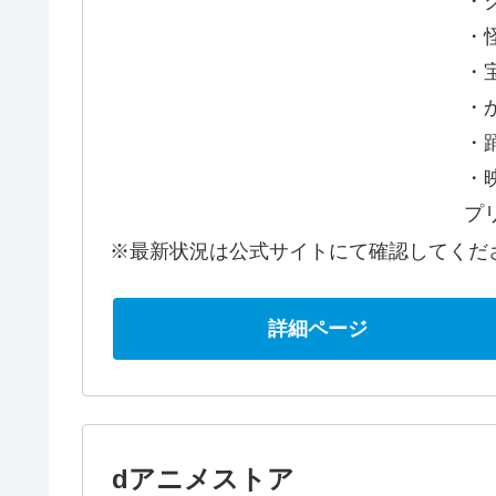
・
・
・
・
・踊
・
プ
※最新状況は公式サイトにて確認してくだ
詳細ページ
dアニメストア