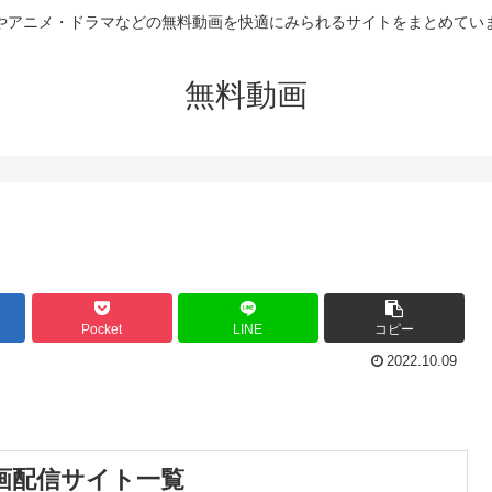
やアニメ・ドラマなどの無料動画を快適にみられるサイトをまとめてい
無料動画
Pocket
LINE
コピー
2022.10.09
画配信サイト一覧