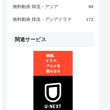
無料動画 韓流・アジア
99
無料動画 韓流・アジアドラマ
173
関連サービス