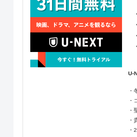
U
・
・
・
・貴
・