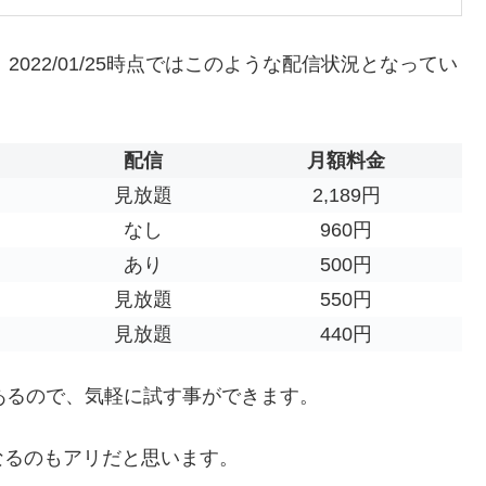
2022/01/25時点ではこのような配信状況となってい
配信
月額料金
見放題
2,189円
なし
960円
あり
500円
見放題
550円
見放題
440円
あるので、気軽に試す事ができます。
なるのもアリだと思います。