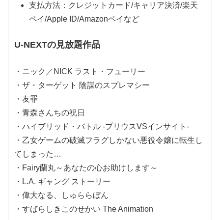
支払方法：クレジットカード/キャリア決済/楽天
ペイ/Apple ID/Amazonペイなど
U-NEXTの見放題作品
・ニック／NICK ラスト・フューリー
・ザ・ターゲット 陰謀のスプレマシー
・友罪
・青森さんちの祝日
・ハイブリッド・バトル -プリウスVSインサイト-
・乙女ゲームの破滅フラグしかない悪役令嬢に転生し
てしまった…
・Fairy蘭丸～あなたの心お助けします～
・L.A. ギャング ストーリー
・偉大なる、しゅららぼん
・すばらしきこのせかい The Animation