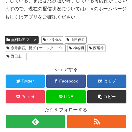
了している、または見放題が終了している可能性がござい
ますので、現在の配信状況についてはdTVのホームページ
もしくはアプリをご確認ください。
無料動画 アニメ
中谷ゆみ
山田俊司
永井豪石川賢ダイナミック・プロ
神谷明
西尾徳
野田圭一
シェアする
Twitter
Facebook
はてブ
Pocket
LINE
コピー
たむをフォローする