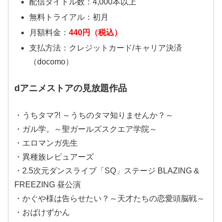
配信タイトル数：4,000本以上
無料トライアル：初月
月額料金：
440円（税込）
支払方法：クレジットカード/キャリア決済
（docomo）
dアニメストアの見放題作品
・うちタマ?! ～うちのタマ知りませんか？～
・ガル学。～聖ガールズスクエア学院～
・エロマンガ先生
・異種族レビュアーズ
・2.5次元ダンスライブ「SQ」ステージ BLAZING &
FREEZING 昼公演
・かぐや様は告らせたい？～天才たちの恋愛頭脳戦～
・おばけずかん