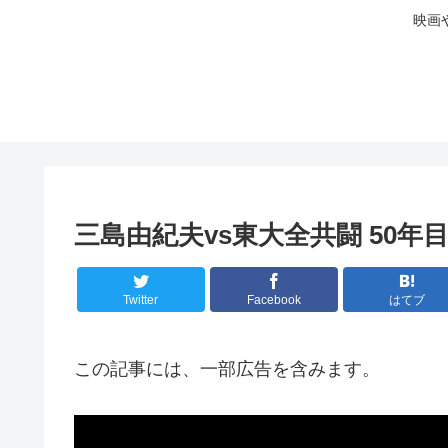
映画
三島由紀夫vs東大全共闘 50年
Twitter
Facebook
はてブ
この記事には、一部広告を含みます。