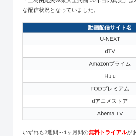
「三島由紀夫vs東大全共闘 50年目の真実」は2
な配信状況となっていました。
動画配信サイト名
U-NEXT
dTV
Amazonプライム
Hulu
FODプレミアム
dアニメストア
Abema TV
いずれも2週間～1ヶ月間の
無料トライアル
が