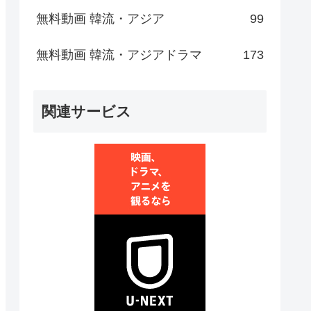
無料動画 韓流・アジア
99
無料動画 韓流・アジアドラマ
173
関連サービス