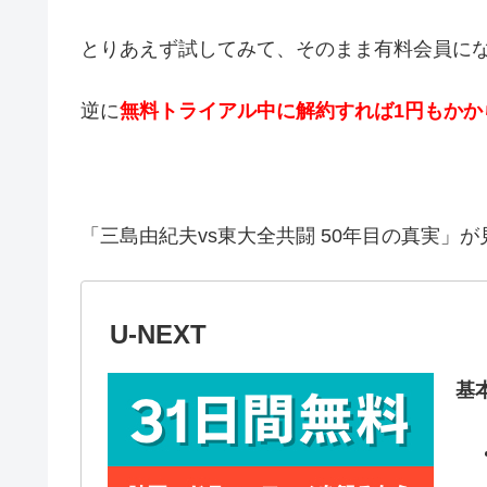
とりあえず試してみて、そのまま有料会員に
逆に
無料トライアル中に解約すれば1円もかか
「三島由紀夫vs東大全共闘 50年目の真実」
U-NEXT
基