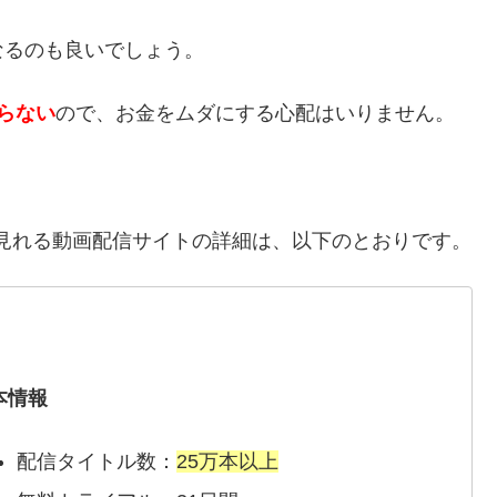
なるのも良いでしょう。
らない
ので、お金をムダにする心配はいりません。
が見れる動画配信サイトの詳細は、以下のとおりです。
本情報
配信タイトル数：
25万本以上