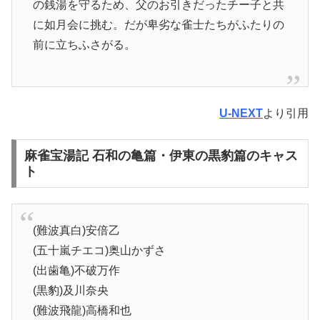
の銭湯を守るため、父のお引きだったチー子と共
に如月会に挑む。だが卑劣な雀士たちがふたりの
前に立ちふさがる。
U-NEXT
より引用
麻雀宝湯記 石和の亀篇・伊東の黒豹篇のキャス
ト
(難波真白)安倍乙
(五十嵐チエコ)奥山かずさ
(出歯亀)不破万作
(黒豹)及川奈央
(難波飛龍)高橋和也