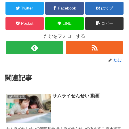
Twitter
Facebook
はてブ
Pocket
LINE
コピー
たむをフォローする
たむ
関連記事
サムライせんせい 動画
無料動画 映画
サムライせんせいの関連動画 サムライせんせいのあらすじ 尊王攘夷