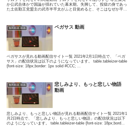
か公武合体かで国論が揺れていた幕末期。失脚して、投獄の身であっ
た土佐勤王党盟主の武市半平太がふと目覚めると、そこはなぜか平成
の日本。ひょんなことで学習塾を経営する老人・佐伯に助...
ペガサス 動画
無料動画 映画
ペガサスが見れる動画配信サイト一覧 2021年2月1日時点で、「ペガ
サス」の配信状況は以下のようになっています。 table.tableizer-table
{font-size: 18px;border: 1px solid #CCC; ...
悲しみより、もっと悲しい物語
無料動画 映画
動画
悲しみより、もっと悲しい物語が見れる動画配信サイト一覧 2021年1
月2日時点で、「悲しみより、もっと悲しい物語」の配信状況は以下
のようになっています。 table.tableizer-table {font-size: 18px;bord...