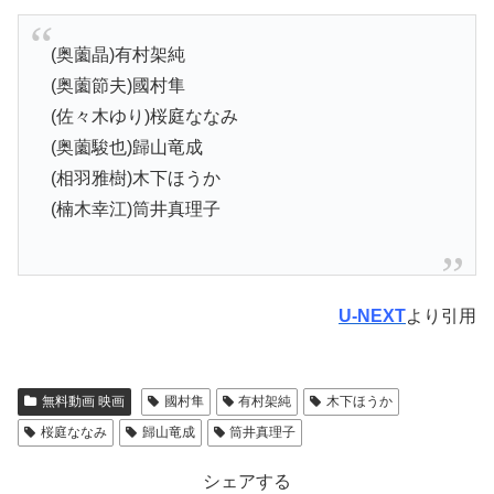
(奥薗晶)有村架純
(奥薗節夫)國村隼
(佐々木ゆり)桜庭ななみ
(奥薗駿也)歸山竜成
(相羽雅樹)木下ほうか
(楠木幸江)筒井真理子
U-NEXT
より引用
無料動画 映画
國村隼
有村架純
木下ほうか
桜庭ななみ
歸山竜成
筒井真理子
シェアする