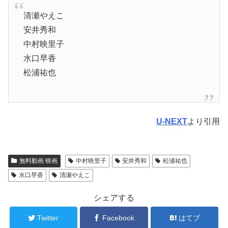
清瀬やえこ
安井秀和
中村映里子
水口早香
松浦祐也
U-NEXT
より引用
無料動画 映画
中村映里子
安井秀和
松浦祐也
水口早香
清瀬やえこ
シェアする
Twitter
Facebook
はてブ