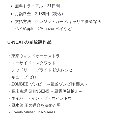
無料トライアル：31日間
月額料金：2,189円（税込）
支払方法：クレジットカード/キャリア決済/楽天
ペイ/Apple ID/Amazonペイなど
U-NEXTの見放題作品
・東京ウィンドオーケストラ
・スーサイド・スクワッド
・デッドリー・ブライド 殺人レシピ
・キューブ ゼロ
・ZOMBEE ゾンビー ～最凶ゾンビ蜂 襲来～
・幕末奇譚 SHINSEN5 ～風雲伊賀越え～
・ネイバー・イン・ザ・ウインドウ
・風水師 王の運命を決めた男
・Lovely Writer The Series