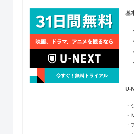
基
U
・
・
・