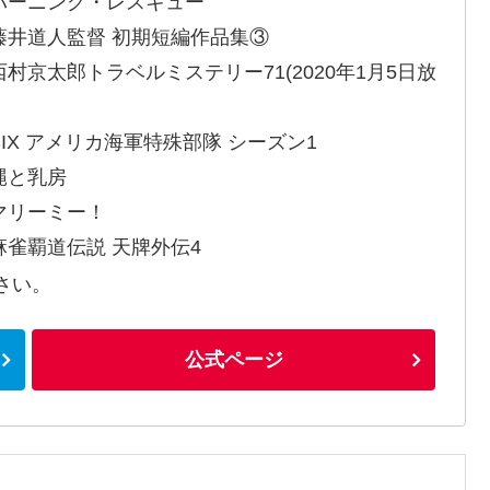
バーニング・レスキュー
藤井道人監督 初期短編作品集③
西村京太郎トラベルミステリー71(2020年1月5日放
SIX アメリカ海軍特殊部隊 シーズン1
縄と乳房
マリーミー！
麻雀覇道伝説 天牌外伝4
さい。
公式ページ