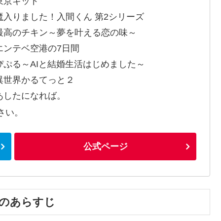
東京キッド
魔入りました！入間くん 第2シリーズ
最高のチキン～夢を叶える恋の味～
エンテベ空港の7日間
ぴぷる～AIと結婚生活はじめました～
異世界かるてっと２
あしたになれば。
さい。
公式ページ
叫のあらすじ