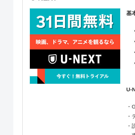
基
U
・
・
・