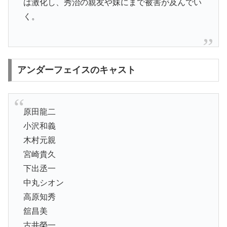
は激化し、秀治の親友や妹にまで被害が及んでい
く。
アンダーフェイスのキャスト
原田龍二
小沢和義
木村元親
宮崎貴久
下出丞一
中丸シオン
高原知秀
舘昌美
古井榮一