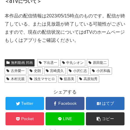
＜dTVについて＞
本作品の配信情報は2023/05/15時点のものです。配信が終
了している、または見放題が終了している可能性がござい
ますので、現在の配信状況についてはdTVのホームページ
もしくはアプリをご確認ください。
無料動画 邦画
下出丞一
中丸シオン
原田龍二
古井榮一
史朗
宮崎貴久
小沢仁志
小沢和義
木村元親
浅生マサヒロ
舘昌美
高原知秀
シェアする
Twitter
Facebook
はてブ
Pocket
LINE
コピー