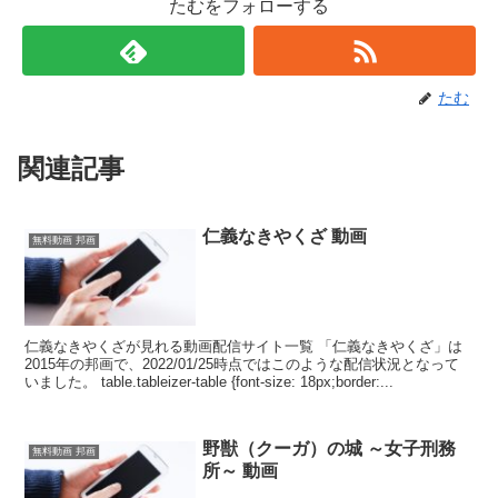
たむをフォローする
たむ
関連記事
仁義なきやくざ 動画
無料動画 邦画
仁義なきやくざが見れる動画配信サイト一覧 「仁義なきやくざ」は
2015年の邦画で、2022/01/25時点ではこのような配信状況となって
いました。 table.tableizer-table {font-size: 18px;border:...
野獣（クーガ）の城 ～女子刑務
無料動画 邦画
所～ 動画