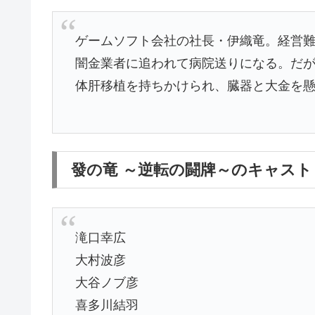
ゲームソフト会社の社長・伊織竜。経営
闇金業者に追われて病院送りになる。だが
体肝移植を持ちかけられ、臓器と大金を
發の竜 ～逆転の闘牌～のキャスト
滝口幸広
大村波彦
大谷ノブ彦
喜多川結羽