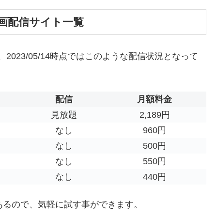
画配信サイト一覧
2023/05/14時点ではこのような配信状況となって
配信
月額料金
見放題
2,189円
なし
960円
なし
500円
なし
550円
なし
440円
あるので、気軽に試す事ができます。