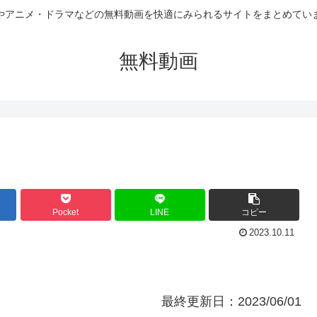
やアニメ・ドラマなどの無料動画を快適にみられるサイトをまとめてい
無料動画
Pocket
LINE
コピー
2023.10.11
最終更新日：2023/06/01