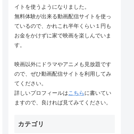
イトを使うようになりました。
無料体験が出来る動画配信サイトを使っ
ているので、かれこれ半年くらい１円も
お金をかけずに家で映画を楽しんでいま
す。
映画以外にドラマやアニメも見放題です
ので、ぜひ動画配信サイトを利用してみ
てください。
詳しいプロフィールは
こちら
に書いてい
ますので、良ければ見てみてください。
カテゴリ