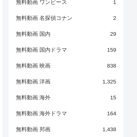
無料動画 ワンピース
1
無料動画 名探偵コナン
2
無料動画 国内
29
無料動画 国内ドラマ
159
無料動画 映画
838
無料動画 洋画
1,325
無料動画 海外
15
無料動画 海外ドラマ
164
無料動画 邦画
1,438