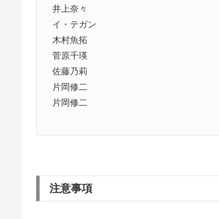
井上奈々
イ・テガン
木村魚拓
菅原千瑛
佐藤乃莉
片岡修二
片岡修二
注意事項