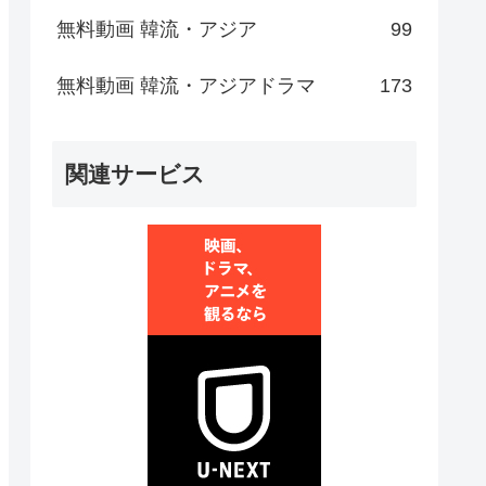
無料動画 韓流・アジア
99
無料動画 韓流・アジアドラマ
173
関連サービス