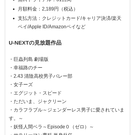
月額料金：2,189円（税込）
支払方法：クレジットカード/キャリア決済/楽天
ペイ/Apple ID/Amazonペイなど
U-NEXTの見放題作品
・巨蟲列島 劇場版
・幸福路のチー
・2.43 清陰高校男子バレー部
・女子ーズ
・エグジット・スピード
・ただいま、ジャクリーン
・カラフラブル～ジェンダーレス男子に愛されていま
す。～
・妖怪人間ベラ～Episode０（ゼロ）～