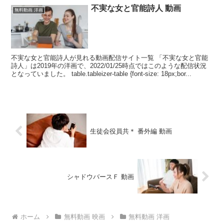
不実な女と官能詩人 動画
無料動画 洋画
不実な女と官能詩人が見れる動画配信サイト一覧 「不実な女と官能
詩人」は2019年の洋画で、2022/01/25時点ではこのような配信状況
となっていました。 table.tableizer-table {font-size: 18px;bor...
生徒会役員共＊ 番外編 動画
シャドウバースＦ 動画
ホーム
無料動画 映画
無料動画 洋画