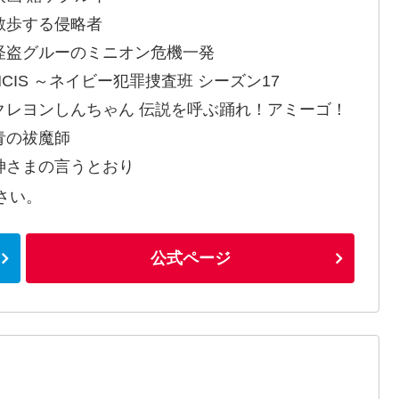
散歩する侵略者
怪盗グルーのミニオン危機一発
NCIS ～ネイビー犯罪捜査班 シーズン17
クレヨンしんちゃん 伝説を呼ぶ踊れ！アミーゴ！
青の祓魔師
神さまの言うとおり
さい。
公式ページ