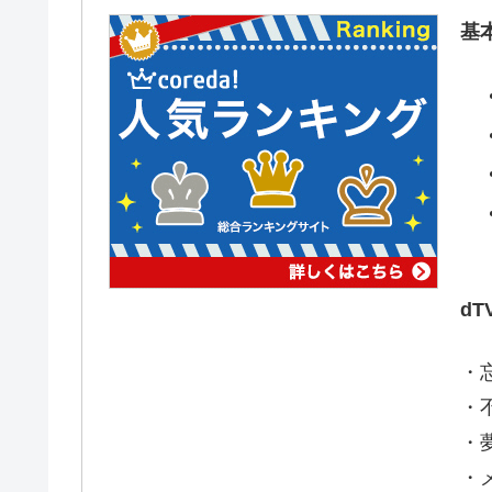
基
d
・
・
・
・