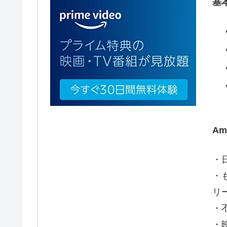
基
A
・
・
リ
・
・