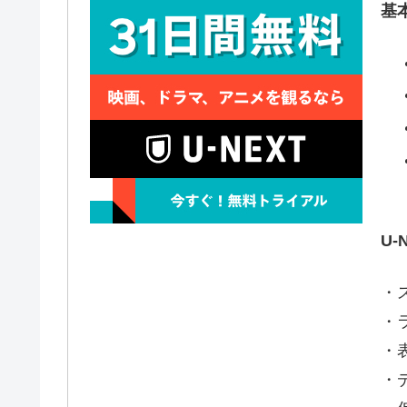
基
U
・
・
・
・