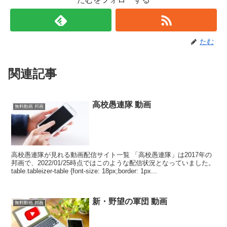
たむ
関連記事
高校愚連隊 動画
無料動画 邦画
高校愚連隊が見れる動画配信サイト一覧 「高校愚連隊」は2017年の
邦画で、2022/01/25時点ではこのような配信状況となっていました。
table.tableizer-table {font-size: 18px;border: 1px...
新・野望の軍団 動画
無料動画 邦画