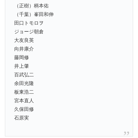
（正樹）柄本佑
（千葉）峯田和伸
田口トモロヲ
ジョージ朝倉
大友良英
向井康介
藤岡修
井上肇
百武弘二
余田光隆
板東浩二
宮本直人
久保田修
石原実