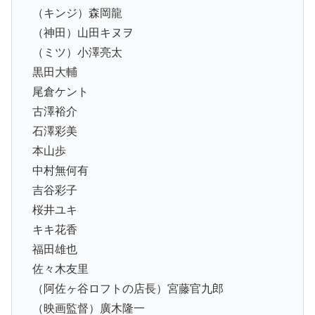
（キンジ）森岡龍
（神田）山田キヌヲ
（ミツ）小澤亮太
黒田大輔
尾倉ケント
古澤裕介
石澤彩美
本山歩
中村無何有
吉谷彩子
桜井ユキ
キキ花香
福田雄也
佐々木友里
（阿佐ヶ谷ロフトの店長）宮藤官九郎
（映画監督）廣木隆一