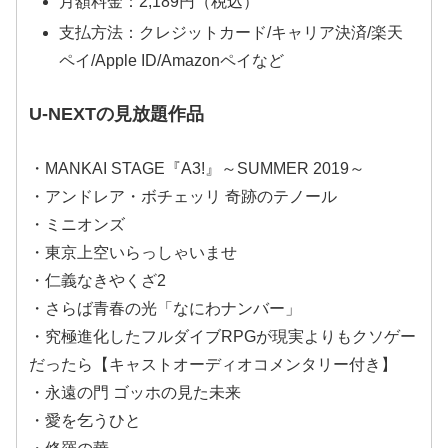
月額料金：2,189円（税込）
支払方法：クレジットカード/キャリア決済/楽天
ペイ/Apple ID/Amazonペイなど
U-NEXTの見放題作品
・MANKAI STAGE『A3!』～SUMMER 2019～
・アンドレア・ボチェッリ 奇跡のテノール
・ミニオンズ
・東京上空いらっしゃいませ
・仁義なきやくざ2
・さらば青春の光「なにわナンバー」
・究極進化したフルダイブRPGが現実よりもクソゲー
だったら【キャストオーディオコメンタリー付き】
・永遠の門 ゴッホの見た未来
・愛を乞うひと