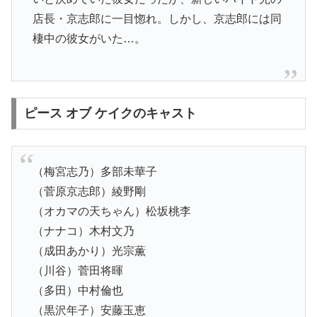
店長・京志郎に一目惚れ。しかし、京志郎には同
棲中の彼女がいた…。
ピース オブ ケイクのキャスト
（梅宮志乃）多部未華子
（菅原京志郎）綾野剛
（オカマの天ちゃん）松坂桃李
（ナナコ）木村文乃
（成田あかり）光宗薫
（川谷）菅田将暉
（多田）中村倫也
（黒沢年子）安藤玉恵