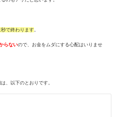
は秒で終わります
。
からない
ので、お金をムダにする心配はいりませ
細は、以下のとおりです。