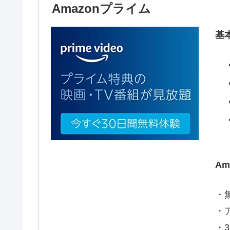
Amazonプライム
基
A
・
・
・