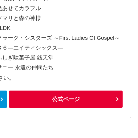
色あせてカラフル
ソマリと森の神様
LDK
ラーク・シスターズ ～First Ladies Of Gospel～
８６―エイティシックス―
ふしぎ駄菓子屋 銭天堂
サニー 永遠の仲間たち
さい。
公式ページ