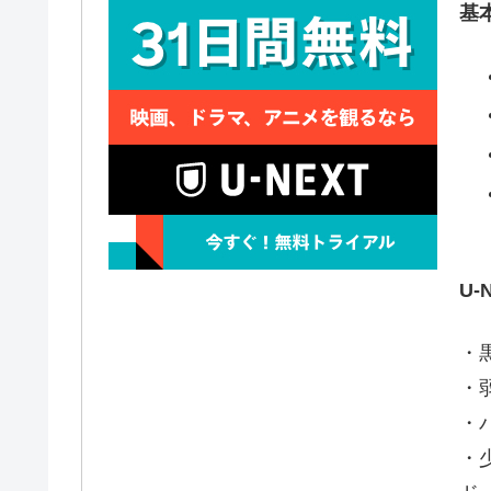
基
U
・
・
・
・