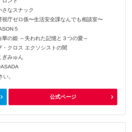
・ロンド
小さなスナック
警視庁ゼロ係〜生活安全課なんでも相談室〜
ASON５
白華の姫 ～失われた記憶と３つの愛～
ザ・クロス エクソシストの闇
こぎみゅん
ASADA
さい。
公式ページ