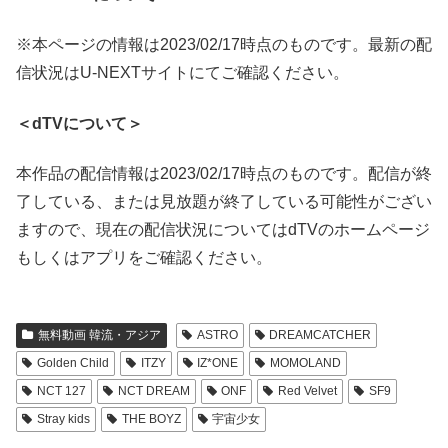
※本ページの情報は2023/02/17時点のものです。最新の配
信状況はU-NEXTサイトにてご確認ください。
＜dTVについて＞
本作品の配信情報は2023/02/17時点のものです。配信が終
了している、または見放題が終了している可能性がござい
ますので、現在の配信状況についてはdTVのホームページ
もしくはアプリをご確認ください。
無料動画 韓流・アジア
ASTRO
DREAMCATCHER
Golden Child
ITZY
IZ*ONE
MOMOLAND
NCT 127
NCT DREAM
ONF
Red Velvet
SF9
Stray kids
THE BOYZ
宇宙少女