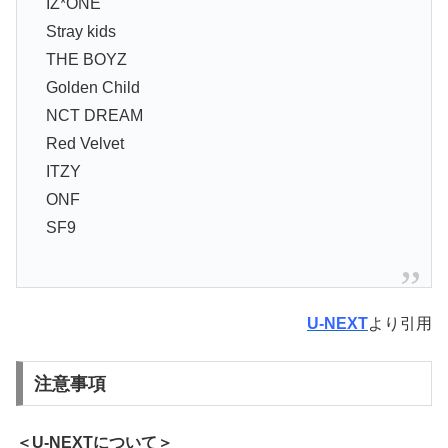
IZ*ONE
Stray kids
THE BOYZ
Golden Child
NCT DREAM
Red Velvet
ITZY
ONF
SF9
U-NEXT
より引用
注意事項
＜U-NEXTについて＞