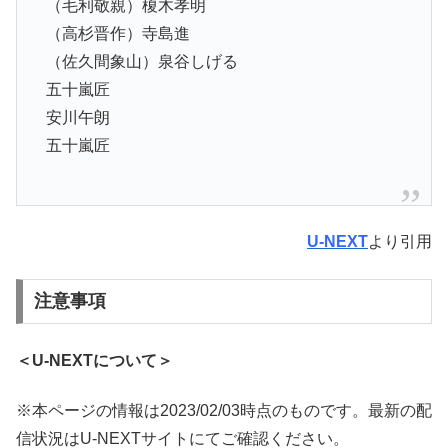
（毛利敬親）榎木孝明
（高杉晋作）寺島進
（佐久間象山）泉谷しげる
五十嵐匠
安川午朗
五十嵐匠
U-NEXT
より引用
注意事項
＜U-NEXTについて＞
※本ページの情報は2023/02/03時点のものです。最新の配
信状況はU-NEXTサイトにてご確認ください。