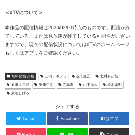
＜dTVについて＞
本作品の配信情報は2023/02/03時点のものです。配信が終
了している、または見放題が終了している可能性がござい
ますので、現在の配信状況についてはdTVのホームページ
もしくはアプリをご確認ください。
無料動画 邦画
三浦アキフミ
五十嵐匠
北村有起哉
原田大二郎
安川午朗
寺島進
山下徹大
榎木孝明
泉谷しげる
シェアする
Twitter
Facebook
はてブ
Pocket
LINE
コピー