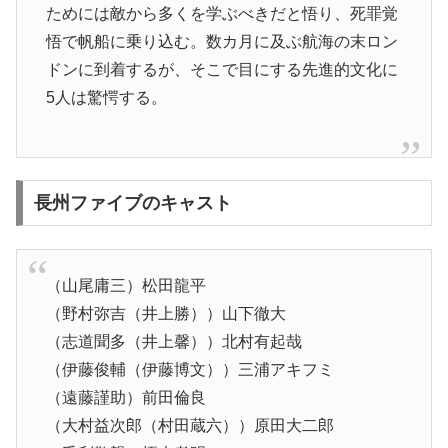
ためには敵から多くを学ぶべきだと悟り、死罪覚
悟で帆船に乗り込む。数カ月に及ぶ航海の末ロン
ドンに到着するが、そこで目にする先進的文化に
5人は驚愕する。
長州ファイブのキャスト
（山尾庸三）松田龍平
（野村弥吉（井上勝））山下徹大
（志道聞多（井上馨））北村有起哉
（伊藤俊輔（伊藤博文））三浦アキフミ
（遠藤謹助）前田倫良
（大村益次郎（村田蔵六））原田大二郎