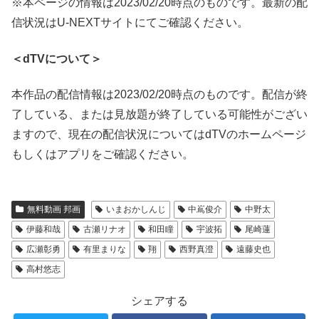
※本ページの情報は2023/02/20時点のものです。最新の配
信状況はU-NEXTサイトにてご確認ください。
＜dTVについて＞
本作品の配信情報は2023/02/20時点のものです。配信が終
了している、または見放題が終了している可能性がござい
ますので、現在の配信状況についてはdTVのホームページ
もしくはアプリをご確認ください。
無料動画 邦画
いまおかしんじ
中嶌俊介
中野太
伊藤和哉
古瀬リナオ
和田瞳
宇波拓
尾崎蓮
広瀬彰勇
有里まりな
翔
西野真澄
遠藤史也
高村悠志
シェアする