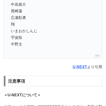
中嶌俊介
尾崎蓮
広瀬彰勇
翔
いまおかしんじ
宇波拓
中野太
U-NEXT
より引用
注意事項
＜U-NEXTについて＞