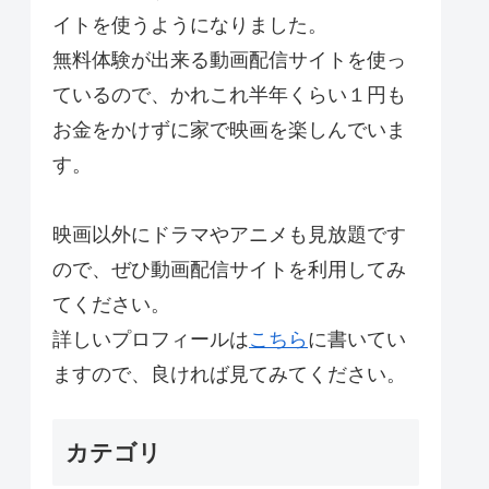
イトを使うようになりました。
無料体験が出来る動画配信サイトを使っ
ているので、かれこれ半年くらい１円も
お金をかけずに家で映画を楽しんでいま
す。
映画以外にドラマやアニメも見放題です
ので、ぜひ動画配信サイトを利用してみ
てください。
詳しいプロフィールは
こちら
に書いてい
ますので、良ければ見てみてください。
カテゴリ