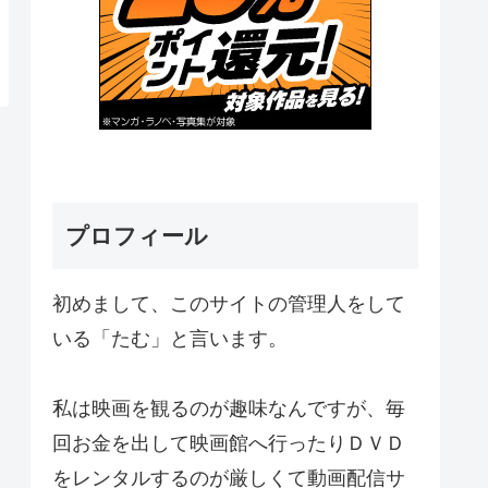
プロフィール
初めまして、このサイトの管理人をして
いる「たむ」と言います。
私は映画を観るのが趣味なんですが、毎
回お金を出して映画館へ行ったりＤＶＤ
をレンタルするのが厳しくて動画配信サ