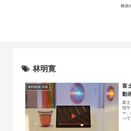
映画
林明寛
富
無料動画 邦画
動
富士
信サ
ー」
ってい