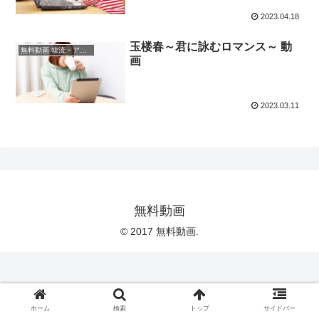
2023.04.18
玉楼春～君に詠むロマンス～ 動
無料動画 韓流・アジア
画
2023.03.11
無料動画
© 2017 無料動画.
ホーム
検索
トップ
サイドバー