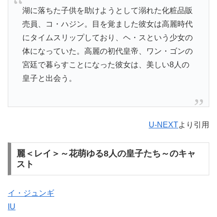
湖に落ちた子供を助けようとして溺れた化粧品販
売員、コ・ハジン。目を覚ました彼女は高麗時代
にタイムスリップしており、ヘ・スという少女の
体になっていた。高麗の初代皇帝、ワン・ゴンの
宮廷で暮らすことになった彼女は、美しい8人の
皇子と出会う。
U-NEXT
より引用
麗＜レイ＞～花萌ゆる8人の皇子たち～のキャ
スト
イ・ジュンギ
IU