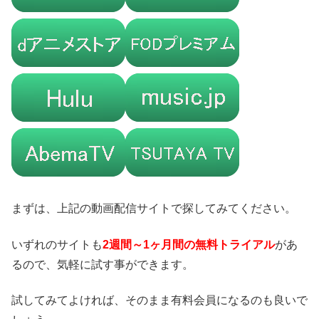
まずは、上記の動画配信サイトで探してみてください。
いずれのサイトも
2週間～1ヶ月間の無料トライアル
があ
るので、気軽に試す事ができます。
試してみてよければ、そのまま有料会員になるのも良いで