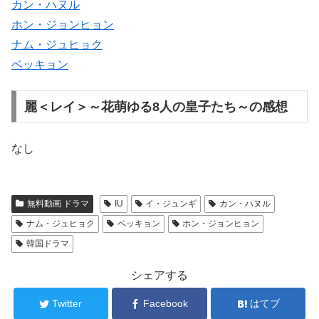
カン・ハヌル
ホン・ジョンヒョン
ナム・ジュヒョク
ベッキョン
麗＜レイ＞～花萌ゆる8人の皇子たち～の感想
なし
無料動画 ドラマ
IU
イ・ジュンギ
カン・ハヌル
ナム・ジュヒョク
ベッキョン
ホン・ジョンヒョン
韓国ドラマ
シェアする
Twitter
Facebook
はてブ